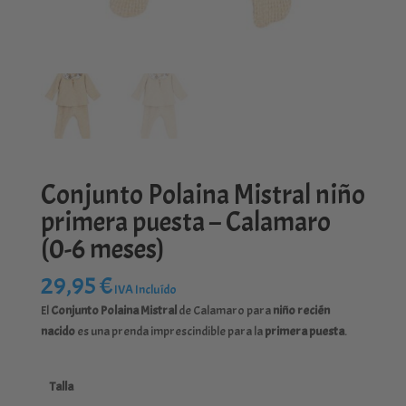
Conjunto Polaina Mistral niño
primera puesta – Calamaro
(0-6 meses)
29,95
€
IVA Incluído
El
Conjunto Polaina Mistral
de Calamaro para
niño recién
nacido
es una prenda imprescindible para la
primera puesta
.
Talla