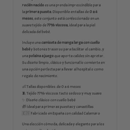
recién nacido
es una prenda imprescindible para
la
primera puesta
. Disponible en tallas de
0 a 6
meses
, este conjunto está confeccionado en un
suave tejido de
77% viscosa
, ideal para la piel
delicada del bebé.
Incluye una
camiseta de manga larga con cuello
bebé
y botones traseros para facilitar el cambio, y
una
polaina a juego
que aporta calidez sin apretar.
Su diseño limpio, clásico y funcional lo convierte en
una opción perfecta para llevar al hospital o como
regalo de nacimiento.
👶 Tallas disponibles: de 0 a 6 meses
🧵 Tejido 77% viscosa: tacto sedoso y muy suave
✨ Diseño clásico con cuello bebé
🎁 Ideal para primeras puestas y canastillas
🇪🇸 Fabricado en España con calidad Calamaro
Una elección cómoda, delicada y elegante para los