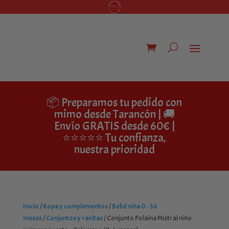
📦 Preparamos tu pedido con
mimo desde Tarancón | 🚚
Envío GRATIS desde 60€ |
⭐⭐⭐⭐⭐ Tu confianza,
nuestra prioridad
Inicio
/
Ropa y complementos
/
Bebé niña 0 - 36
meses
/
Conjuntos y ranitas
/ Conjunto Polaina Mistral niño