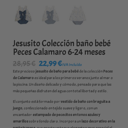
Jesusito Colección baño bebé
Peces Calamaro 6-24 meses
El
El
28,95
€
22,99
€
IVA Incluído
precio
precio
Este precioso
jesusito de baño para bebé
de la colección
Peces
original
actual
de Calamaro
es ideal para los primeros veranos junto al mar o
era:
es:
la piscina. Un diseño delicado y cómodo, pensado para que las
28,95 €.
22,99 €.
más pequeñas disfruten del agua con total libertad y estilo.
El conjunto está formado por
vestido de baño con braguita a
juego
, confeccionado en tejido suave y ligero, con un
encantador
estampado de pececitos en tonos azules y
amarillos
sobre fondo claro. Incorpora un
lazo decorativo en la
parte trasera
, que aporta un toque elegante y muy especial al