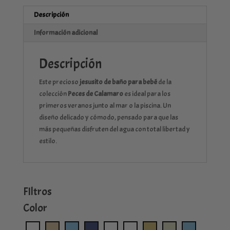
Descripción
Información adicional
Descripción
Este precioso
jesusito de baño para bebé
de la
colección
Peces de Calamaro
es ideal para los
primeros veranos junto al mar o la piscina. Un
diseño delicado y cómodo, pensado para que las
más pequeñas disfruten del agua con total libertad y
estilo.
FIltros
Color