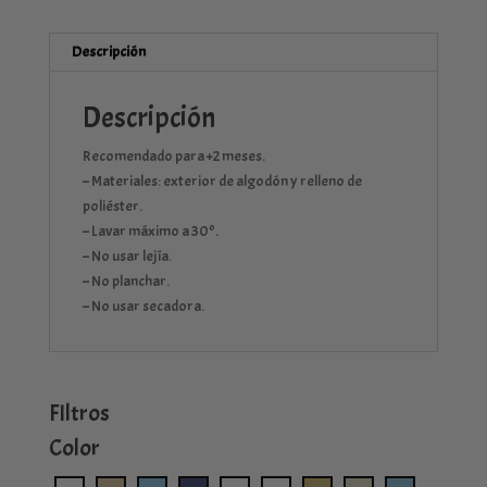
Descripción
Descripción
Recomendado para +2 meses.
– Materiales: exterior de algodón y relleno de
poliéster.
– Lavar máximo a 30º.
– No usar lejía.
– No planchar.
– No usar secadora.
FIltros
Color