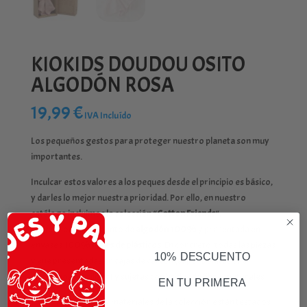
KIOKIDS DOUDOU OSITO
ALGODÓN ROSA
19,99
€
IVA Incluído
Los pequeños gestos para proteger nuestro planeta son muy
importantes.
Inculcar estos valores a los peques desde el principio es básico,
y darles lo mejor nuestra prioridad. Por ello, en nuestro
catálogo incluimos la colección “
Cotton Friends
“,
confeccionada en punto de
algodón 100%
y presentada en
envases
100% libres de plásticos.
En concreto, todas las piezas
10% DESCUENTO
viene presentadas en cajas de cartón (súper bonitas que
podremos reutilizar) y sujetas con bridas de fibras naturales.
EN TU PRIMERA
Todos los juguetes y materiales de la colección están testados