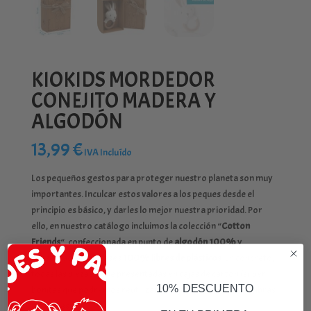
KIOKIDS MORDEDOR
CONEJITO MADERA Y
ALGODÓN
13,99
€
IVA Incluído
Los pequeños gestos para proteger nuestro planeta son muy
importantes. Inculcar estos valores a los peques desde el
principio es básico, y darles lo mejor nuestra prioridad. Por
ello, en nuestro catálogo incluimos la colección “
Cotton
Friends
“, confeccionada en punto de
algodón 100%
y
presentada en envases
100% libres de plásticos
. En concreto,
todas las piezas viene presentadas en cajas de cartón (súper
10% DESCUENTO
bonitas que podremos reutilizar) y sujetas con bridas de fibras
naturales.