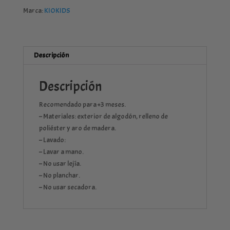
ALGODÓN
Marca:
KIOKIDS
cantidad
Descripción
Descripción
Recomendado para +3 meses.
– Materiales: exterior de algodón, relleno de
poliéster y aro de madera.
– Lavado:
– Lavar a mano.
– No usar lejía.
– No planchar.
– No usar secadora.