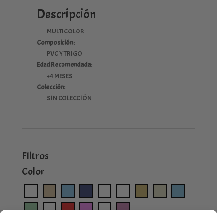
Descripción
MULTICOLOR
Composición:
PVC Y TRIGO
Edad Recomendada:
+4 MESES
Colección:
SIN COLECCIÓN
FIltros
Color