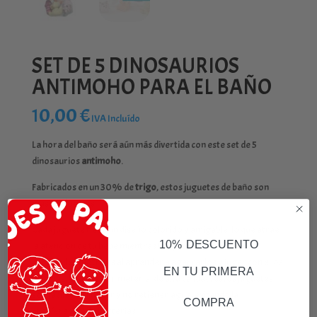
SET DE 5 DINOSAURIOS
ANTIMOHO PARA EL BAÑO
10,00
€
IVA Incluído
La hora del baño será aún más divertida con este set de 5
dinosaurios
antimoho
.
Fabricados en un 30% de
trigo
, estos juguetes de baño son
más ecológicos.
Cada juguete tiene un diseño colorido y amigable, lo que atrae
10% DESCUENTO
la atención de tu bebé mientras lo ayuda a desarrollar sus
habilidades motrices al aprender a agarrarlos y jugar con ellos.
EN TU PRIMERA
Además, gracias a su material de alta calidad, estos juguetes
son fáciles de limpiar y no retienen agua, evitando la
COMPRA
proliferación de bacterias.