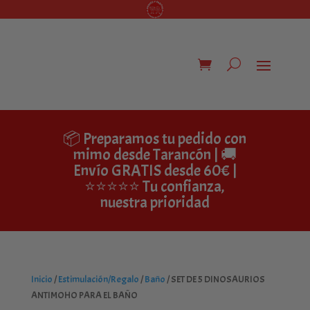
📦 Preparamos tu pedido con
mimo desde Tarancón | 🚚
Envío GRATIS desde 60€ |
⭐⭐⭐⭐⭐ Tu confianza,
nuestra prioridad
Inicio
/
Estimulación/Regalo
/
Baño
/ SET DE 5 DINOSAURIOS
ANTIMOHO PARA EL BAÑO