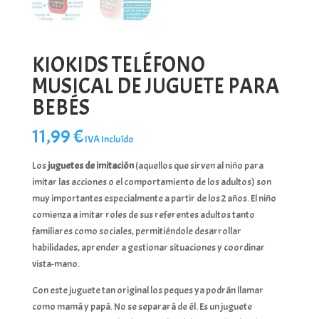
KIOKIDS TELÉFONO
MUSICAL DE JUGUETE PARA
BEBÉS
11,99
€
IVA Incluído
Los
juguetes de imitación
(aquellos que sirven al niño para
imitar las acciones o el comportamiento de los adultos) son
muy importantes especialmente a partir de los 2 años. El niño
comienza a imitar roles de sus referentes adultos tanto
familiares como sociales, permitiéndole desarrollar
habilidades, aprender a gestionar situaciones y coordinar
vista-mano.
Con este juguete tan original los peques ya podrán llamar
como mamá y papá. No se separará de él. Es un juguete