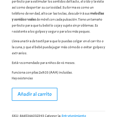
perfecto para estimular los sentidos del tacto, el oído y la vista
así como despertar su curiosidad. Su forma es como un
teléfono de verdad, al tocar las teclas, descubrirá sus
melodías
y sonidos reales
de móvil con cada pulsación. Tiene un tamaño
perfecto para que tu bebé lo coja y sujete sin problemas. Es
resistente a los golpes y seguro para los más peques.
Lleva una tira de textil para que lo puedas colgar en el carrito o
la cuna, y que el bebé pueda jugar más cómodo o evitar golpes y
extravíos.
Está recomendado para niños de +6 meses.
Funciona con pilas 2xR03 (AAA) incluidas.
Hay existencias
KIOKIDS
Añadir al carrito
TELÉFONO
MUSICAL
DE
JUGUETE
SKU:
8445344032393
Categoría:
Entretenimiento