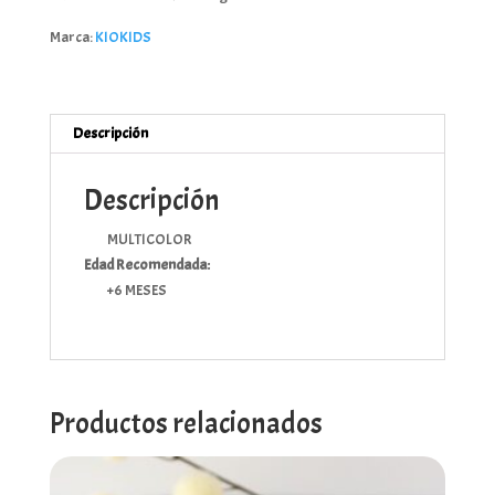
PARA
Marca:
KIOKIDS
BEBÉS
cantidad
Descripción
Descripción
MULTICOLOR
Edad Recomendada:
+6 MESES
Productos relacionados