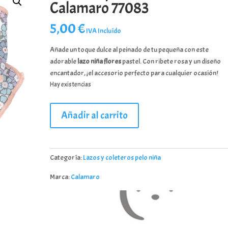
Calamaro 77083
5,00
€
IVA Incluído
Añade un toque dulce al peinado de tu pequeña con este
adorable
lazo niña flores
pastel. Con ribete rosa y un diseño
encantador, ¡el accesorio perfecto para cualquier ocasión!
Hay existencias
Lazo
Añadir al carrito
con
pinza
con
flores
Categoría:
Lazos y coleteros pelo niña
Calamaro
Marca:
Calamaro
77083
cantidad