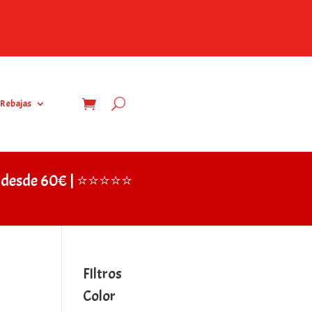
Rebajas
IS desde 60€ | ⭐⭐⭐⭐⭐
FIltros
Color