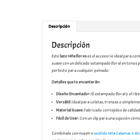
Descripción
Descripción
Este
lazo niña flores
es el accesorio ideal para co
suave con un delicado estampado floral en tonos pa
perfecto para cualquier peinado.
Detalles que te encantarán:
Diseño Encantador:
El estampado floral y el rib
Versátil:
Ideal para coletas, trenzas o simplemen
Material Suave:
Fabricado con tejidos de calidad 
Fácil de Usar:
Con un clip para una sujeción cóm
Combínalo con nuestro
vestido niña Calamaro de 