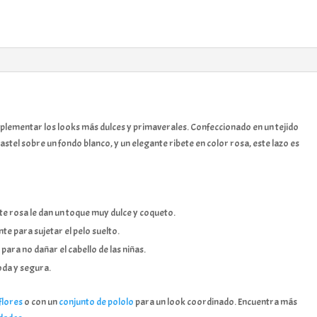
mplementar los looks más dulces y primaverales. Confeccionado en un tejido
stel sobre un fondo blanco, y un elegante ribete en color rosa, este lazo es
ete rosa le dan un toque muy dulce y coqueto.
te para sujetar el pelo suelto.
para no dañar el cabello de las niñas.
oda y segura.
flores
o con un
conjunto de pololo
para un look coordinado. Encuentra más