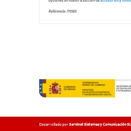
opciones en nuestra sección de
accesorios
y
nove
Referencia: 77083
Desarrollado por
Servinet Sistemas y Comunicación S