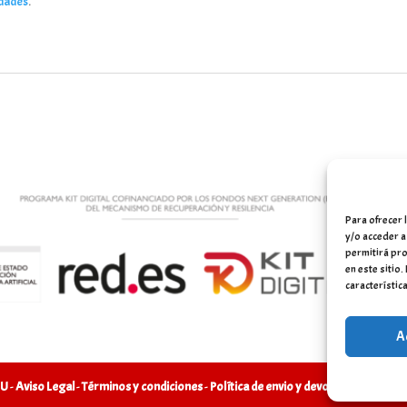
dades
.
Para ofrecer 
y/o acceder a
permitirá pro
en este sitio
característica
A
LU
-
Aviso Legal
-
Términos y condiciones
-
Política de envio y devoluciones