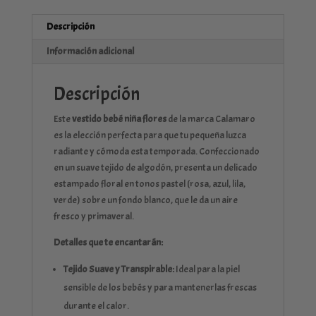
Descripción
Información adicional
Descripción
Este
vestido bebé niña flores
de la marca Calamaro
es la elección perfecta para que tu pequeña luzca
radiante y cómoda esta temporada. Confeccionado
en un suave tejido de algodón, presenta un delicado
estampado floral en tonos pastel (rosa, azul, lila,
verde) sobre un fondo blanco, que le da un aire
fresco y primaveral.
Detalles que te encantarán:
Tejido Suave y Transpirable:
Ideal para la piel
sensible de los bebés y para mantenerlas frescas
durante el calor.