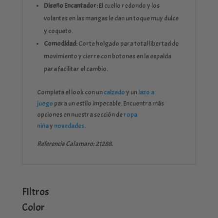
Diseño Encantador:
El cuello redondo y los
volantes en las mangas le dan un toque muy dulce
y coqueto.
Comodidad:
Corte holgado para total libertad de
movimiento y cierre con botones en la espalda
para facilitar el cambio.
Completa el look con un
calzado
y un
lazo a
juego
para un estilo impecable. Encuentra más
opciones en nuestra sección de
ropa
niña
y
novedades
.
Referencia Calamaro: 21288.
FIltros
Color