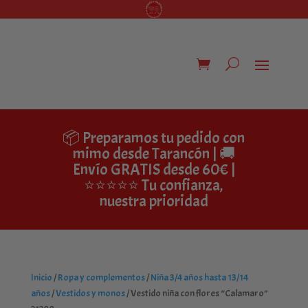
📦 Preparamos tu pedido con
mimo desde Tarancón | 🚚
Envío GRATIS desde 60€ |
⭐⭐⭐⭐⭐ Tu confianza,
nuestra prioridad
Inicio
/
Ropa y complementos
/
Niña 3/4 años hasta 13/14
años
/
Vestidos y monos
/ Vestido niña con flores “Calamaro”