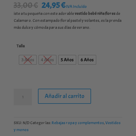
El
El
33,00
€
24,95
€
IVA Incluído
precio
precio
iste a tu pequeña con este adorable
vestido bebé niña flores
de
original
actual
Calamaro. Con estampado floral pastel y volantes, es la prenda
era:
es:
más dulce y cómoda para sus días de verano.
33,00 €.
24,95 €.
Talla
3 Años
4 Años
5 Años
6 Años
Vestido
Añadir al carrito
niña
con
flores
"Calamaro"
SKU:
N/D
Categorías:
Rebajas ropa y complementos
,
Vestidos
21288
y monos
cantidad