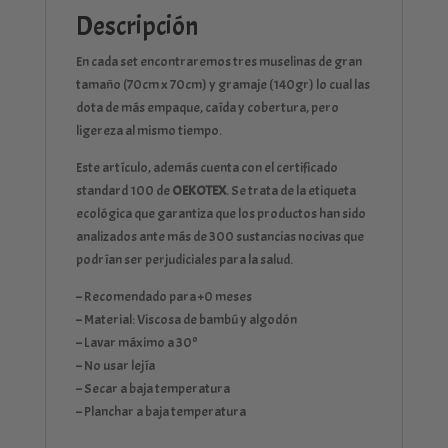
Descripción
En cada set encontraremos tres muselinas de gran
tamaño (70cm x 70cm) y gramaje (140gr) lo cual las
dota de más empaque, caída y cobertura, pero
ligereza al mismo tiempo.
Este artículo, además cuenta con el certificado
standard 100 de
OEKOTEX
. Se trata de la etiqueta
ecológica que garantiza que los productos han sido
analizados ante más de 300 sustancias nocivas que
podrían ser perjudiciales para la salud.
– Recomendado para +0 meses
– Material: Viscosa de bambú y algodón
– Lavar máximo a 30º
– No usar lejía
– Secar a baja temperatura
– Planchar a baja temperatura