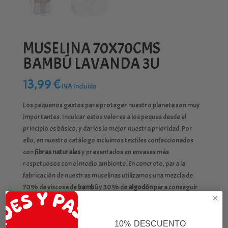
MUSELINA 70X70CMS
BAMBÚ LAVANDA 3U
13,99
€
IVA Incluído
Los pequeños gestos para proteger nuestro planeta son muy
importantes. Inculcar estos valores a los peques desde el
principio es básico, y darles lo mejor nuestra prioridad. Por
ello, en nuestro catálogo incluimos textiles confeccionados
con
fibras naturales
y presentados en envases más
respetuosos con el medio ambiente. En concreto, para la
fabricación de nuestras muselinas utilizamos una mezcla de
70% de viscosa de
bambú
y 30% de
algodón
para conseguir
numerosos beneficios de la conjunción de estos materiales:
– Gran suavidad.
10% DESCUENTO