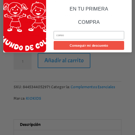
–
Termoclimática
. En verano protegerá del calor permitiendo
que el niño vaya más fresquito que con otros materiales. En
EN TU PRIMERA
invierno lo protegerá del frío guardando su calor corporal.
–
Antihumedad
.
COMPRA
– Protege de la luz y el sol.
Email
–
Antibacterias
. Repele hongos y bacterias.
Hay existencias
Conseguir mi descuento
MUSELINA
Añadir al carrito
70X70CMS
BAMBÚ
LAVANDA
3U
SKU:
8445344052971
Categoría:
Complementos Esenciales
cantidad
Marca:
KIOKIDS
Descripción