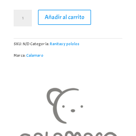
Peto
Añadir al carrito
Bebé
Alborán
mint
Calamaro
SKU:
N/D
Categoría:
Ranitas y pololos
1-
36
Marca:
Calamaro
meses
cantidad