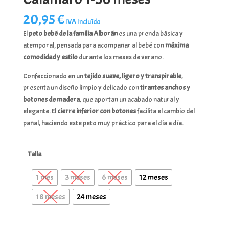
20,95
€
IVA Incluído
El
peto bebé de la familia Alborán
es una prenda básica y
atemporal, pensada para acompañar al bebé con
máxima
comodidad y estilo
durante los meses de verano.
Confeccionado en un
tejido suave, ligero y transpirable
,
presenta un diseño limpio y delicado con
tirantes anchos y
botones de madera
, que aportan un acabado natural y
elegante. El
cierre inferior con botones
facilita el cambio del
pañal, haciendo este peto muy práctico para el día a día.
Talla
1 mes
3 meses
6 meses
12 meses
18 meses
24 meses