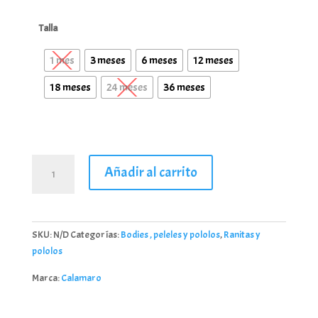
Talla
1 mes
3 meses
6 meses
12 meses
18 meses
24 meses
36 meses
Pololo
Añadir al carrito
bebé
Colección
Alboran
1-
SKU:
N/D
Categorías:
Bodies , peleles y pololos
,
Ranitas y
36
pololos
meses-
Calamaro
Marca:
Calamaro
cantidad