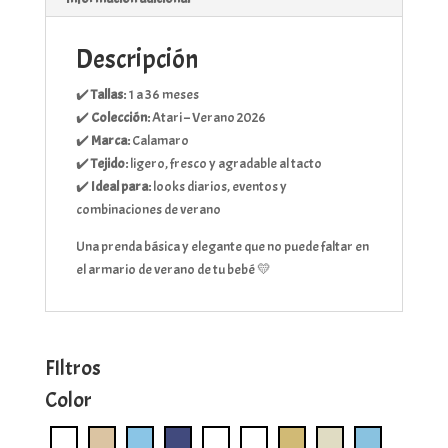
Descripción
✔️
Tallas:
1 a 36 meses
✔️
Colección:
Atari – Verano 2026
✔️
Marca:
Calamaro
✔️
Tejido:
ligero, fresco y agradable al tacto
✔️
Ideal para:
looks diarios, eventos y
combinaciones de verano
Una prenda básica y elegante que no puede faltar en
el armario de verano de tu bebé 💛
FIltros
Color