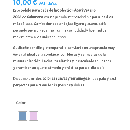
10,00
€
IVA Incluído
Este
pololo para bebé de la Colección Atari Verano
2026
de
Calamaro
es una prenda imprescindible para los días
más cálidos. Confeccionado en tejido ligero y suave, está
pensado para ofrecer la máxima comodidad y libertad de
movimiento a los más pequeños.
Su diseño sencillo y atemporal lo convierte en una prenda muy
versátil, ideal para combinar con blusas y camisetas de la
misma colección. La cintura elástica y los acabados cuidados
garantizan un ajuste cómodo y práctico para el día a día.
Disponible en dos
colores suaves y veraniegos
: rosa palo y azul
perfectos para crear looks frescos y dulces.
Color