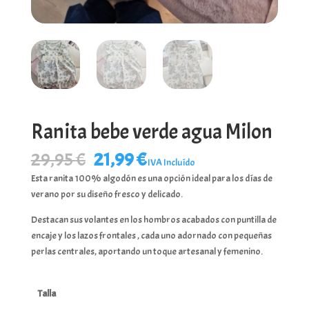
Ranita bebe verde agua Milon
El
El
29,95
€
21,99
€
IVA Incluído
precio
precio
Esta ranita 100% algodón es una opción ideal para los días de
original
actual
verano por su diseño fresco y delicado.
era:
es:
29,95 €.
21,99 €.
Destacan sus volantes en los hombros acabados con puntilla de
encaje y los lazos frontales , cada uno adornado con pequeñas
perlas centrales, aportando un toque artesanal y femenino.
Talla