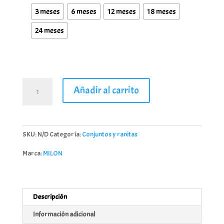
3 meses
6 meses
12 meses
18 meses
24 meses
Ranita
Añadir al carrito
bebe
verde
agua
Milon
SKU:
N/D
Categoría:
Conjuntos y ranitas
cantidad
Marca:
MILON
Descripción
Información adicional