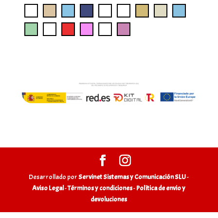
Desarrollado por
Servinet Sistemas y Comunicación SLU
-
Aviso Legal
-
Términos y condiciones
-
Política de envio y
devoluciones