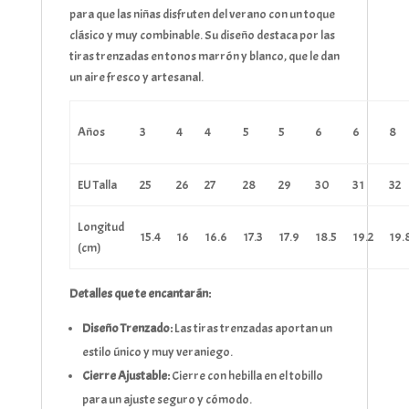
para que las niñas disfruten del verano con un toque
clásico y muy combinable. Su diseño destaca por las
tiras trenzadas en tonos marrón y blanco, que le dan
un aire fresco y artesanal.
Años
3
4
4
5
5
6
6
8
EU Talla
25
26
27
28
29
30
31
32
Longitud
15.4
16
16.6
17.3
17.9
18.5
19.2
19.
(cm)
Detalles que te encantarán:
Diseño Trenzado:
Las tiras trenzadas aportan un
estilo único y muy veraniego.
Cierre Ajustable:
Cierre con hebilla en el tobillo
para un ajuste seguro y cómodo.