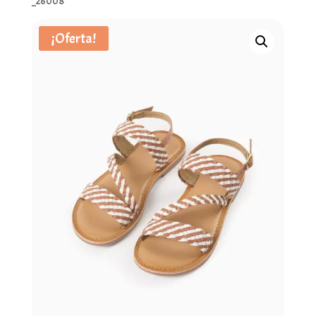
_26008
¡Oferta!