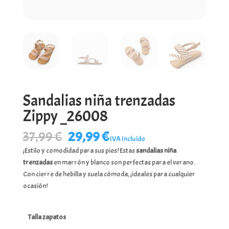
Sandalias niña trenzadas
Zippy _26008
El
El
37,99
€
29,99
€
IVA Incluído
precio
precio
¡Estilo y comodidad para sus pies! Estas
sandalias niña
original
actual
trenzadas
en marrón y blanco son perfectas para el verano.
era:
es:
Con cierre de hebilla y suela cómoda, ¡ideales para cualquier
37,99 €.
29,99 €.
ocasión!
Talla zapatos