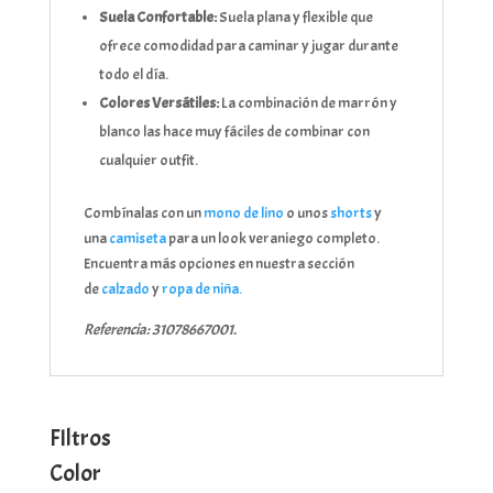
Suela Confortable:
Suela plana y flexible que
ofrece comodidad para caminar y jugar durante
todo el día.
Colores Versátiles:
La combinación de marrón y
blanco las hace muy fáciles de combinar con
cualquier outfit.
Combínalas con un
mono de lino
o unos
shorts
y
una
camiseta
para un look veraniego completo.
Encuentra más opciones en nuestra sección
de
calzado
y
ropa de niña.
Referencia: 31078667001.
FIltros
Color