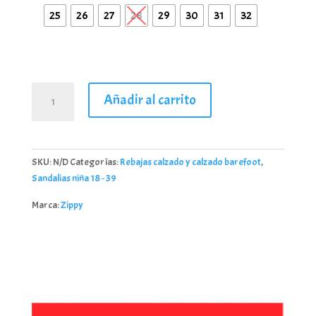
25
26
27
28
29
30
31
32
Sandalias
Añadir al carrito
niña
trenzadas
Zippy
_26008
SKU:
N/D
Categorías:
Rebajas calzado y calzado barefoot
,
cantidad
Sandalias niña 18 - 39
Marca:
Zippy