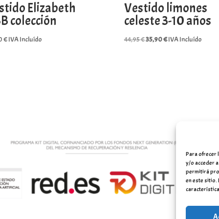
stido Elizabeth
Vestido limones
B colección
celeste 3-10 años
El
El
0
€
IVA Incluído
44,95
€
35,90
€
IVA Incluído
precio
precio
original
actual
era:
es:
44,95 €.
35,90 €.
Para ofrecer 
y/o acceder a
permitirá pro
en este sitio
característica
A