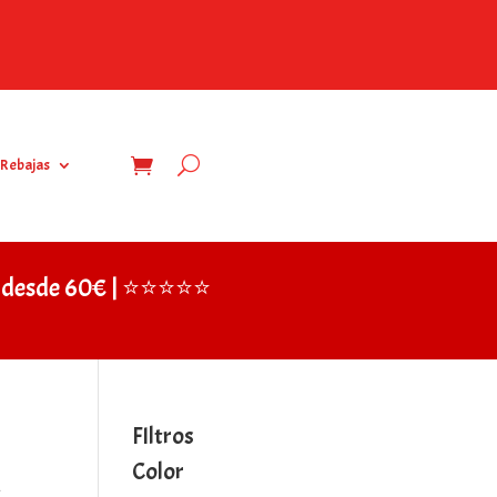
Rebajas
IS desde 60€ | ⭐⭐⭐⭐⭐
FIltros
Color
a