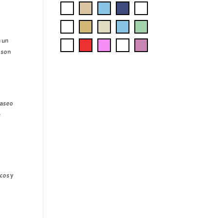
 un
 son
paseo
e
icos y