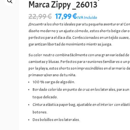
Marca Zippy _26013
El
El
22,99
€
17,99
€
IVA Incluído
precio
precio
¡Encuentra los shorts ideales para tu pequeña aventurera! Con
original
actual
diseño moderno y un ajuste cómodo, estos shorts beige claro
era:
es:
perfectos para el día a día. Confeccionados en un tejido suave,
22,99 €.
17,99 €.
garantizan libertad de movimiento mientras juega.
Su color neutro combina fácilmente con una gran variedad de
camisetas y blusas. Perfectos para reuniones familiares o un 
por la playa, estos shorts son imprescindibles en el armario d
primavera/verano de tu niña.
100 % sarga de algodón.
Bordado colorido en punto de cruz en los laterales, para un
toque delicado.
Cintura elástica paperbag, ajustable en el interior con elást
botones.
Dos bolsillos en los laterales.