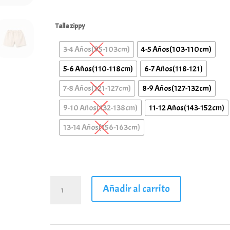
Talla zippy
3-4 Años(95-103cm)
4-5 Años(103-110cm)
5-6 Años(110-118cm)
6-7 Años(118-121)
7-8 Años(121-127cm)
8-9 Años(127-132cm)
9-10 Años(132-138cm)
11-12 Años(143-152cm)
13-14 Años(156-163cm)
Shorts
Añadir al carrito
con
bordado
para
niña