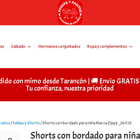
es
Calzado
Hermanos conjuntados
Ropa y complementos
dido con mimo desde Tarancón | 🚚 Envío GRAT
Tu confianza, nuestra prioridad
4 años
/
Faldas y Shorts
/ Shorts con bordado para niña Marca Zippy _26013
Shorts con bordado para niñ