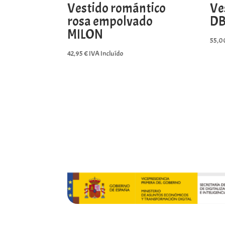
Vestido romántico
Ve
rosa empolvado
DB
MILON
55,0
42,95
€
IVA Incluído