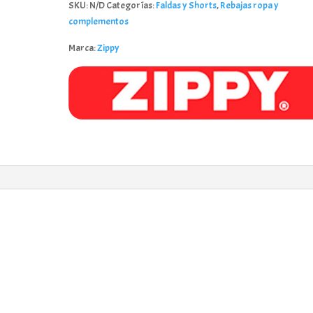
SKU:
N/D
Categorías:
Faldas y Shorts
,
Rebajas ropa y
Marca
complementos
Zippy
_26013
Marca:
Zippy
cantidad