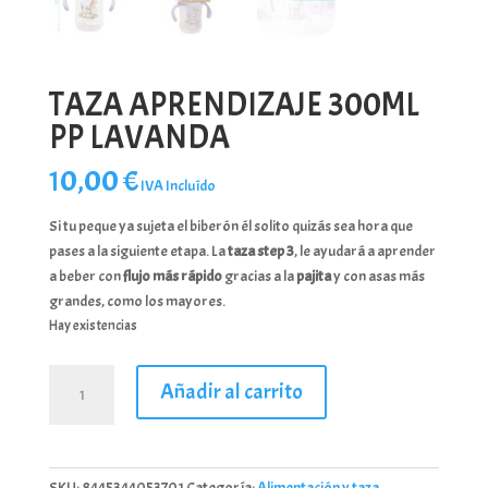
TAZA APRENDIZAJE 300ML
PP LAVANDA
10,00
€
IVA Incluído
Si tu peque ya sujeta el biberón él solito quizás sea hora que
pases a la siguiente etapa. La
taza step 3
, le ayudará a aprender
a beber con
flujo más rápido
gracias a la
pajita
y con asas más
grandes, como los mayores.
Hay existencias
TAZA
Añadir al carrito
APRENDIZAJE
300ML
PP
LAVANDA
SKU:
8445344053701
Categoría:
Alimentación y taza