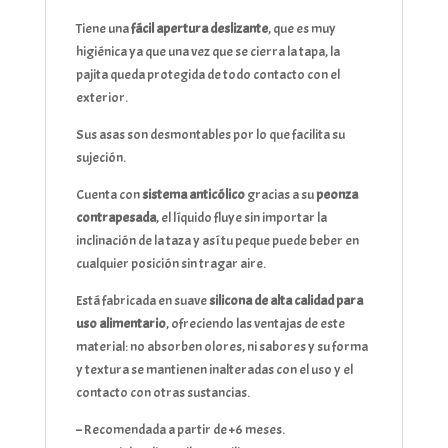
Tiene una
fácil apertura deslizante
, que es muy
higiénica ya que una vez que se cierra la tapa, la
pajita queda protegida de todo contacto con el
exterior.
Sus asas son desmontables por lo que facilita su
sujeción.
Cuenta con
sistema anticólico
gracias a su
peonza
contrapesada
, el líquido fluye sin importar la
inclinación de la taza y así tu peque puede beber en
cualquier posición sin tragar aire.
Está fabricada en suave
silicona de alta calidad para
uso alimentario
, ofreciendo las ventajas de este
material: no absorben olores, ni sabores y su forma
y textura se mantienen inalteradas con el uso y el
contacto con otras sustancias.
– Recomendada a partir de +6 meses.