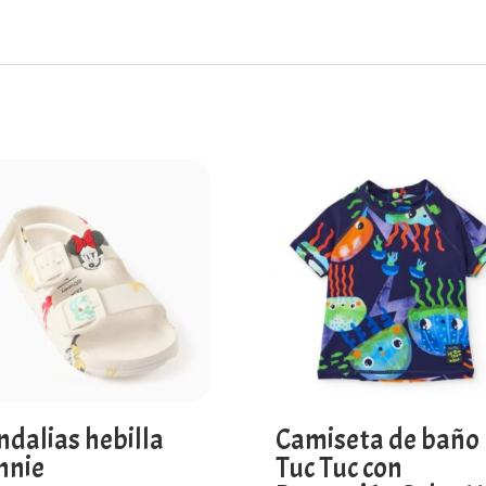
ndalias hebilla
Camiseta de baño
nnie
Tuc Tuc con