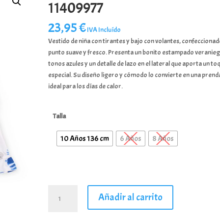
11409977
23,95
€
IVA Incluído
Vestido de niña con tirantes y bajo con volantes, confeccionad
punto suave y fresco. Presenta un bonito estampado veranie
tonos azules y un detalle de lazo en el lateral que aporta un to
especial. Su diseño ligero y cómodo lo convierte en una prend
ideal para los días de calor.
Talla
10 Años 136 cm
6 Años
8 Años
Vestido
Añadir al carrito
de
niña