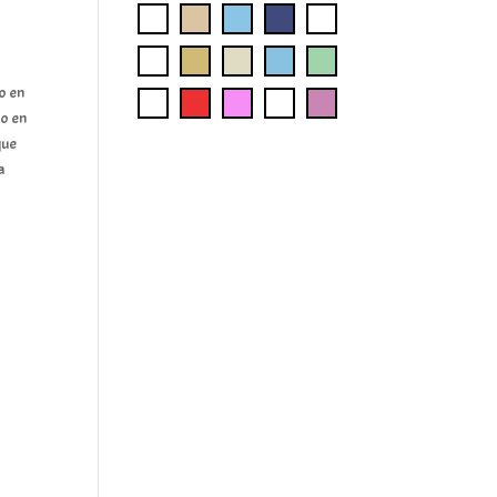
o en
go en
que
a