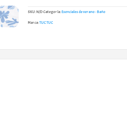
Tuc
Tuc
SKU:
N/D
Categoría:
Esenciales de verano - Baño
11409977
cantidad
Marca:
TUC TUC