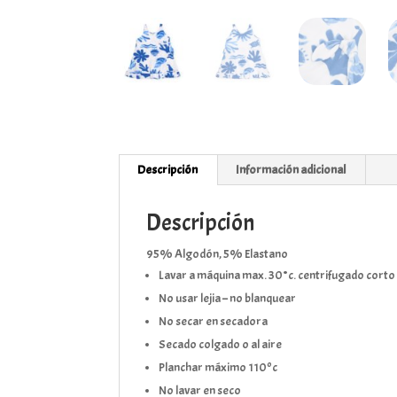
Descripción
Información adicional
Descripción
95% Algodón, 5% Elastano
Lavar a máquina max. 30°c. centrifugado corto
No usar lejia – no blanquear
No secar en secadora
Secado colgado o al aire
Planchar máximo 110ºc
No lavar en seco