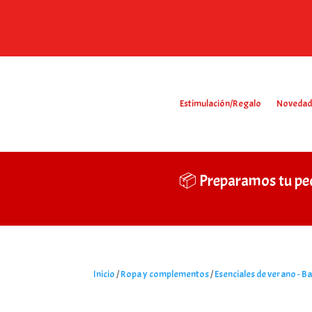
Estimulación/Regalo
Novedad
📦 Preparamos tu pe
Inicio
/
Ropa y complementos
/
Esenciales de verano - B