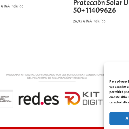
Protección Solar U
9
€
IVA Incluído
50+ 11409626
26,95
€
IVA Incluído
Para ofrecer 
y/o acceder a
permitirá pro
en este sitio
característica
A