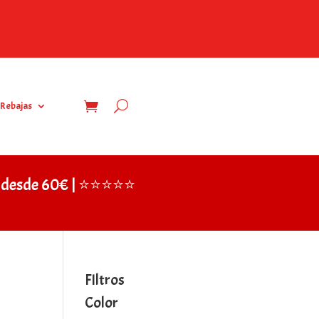
Rebajas
IS desde 60€ | ⭐⭐⭐⭐⭐
FIltros
Color