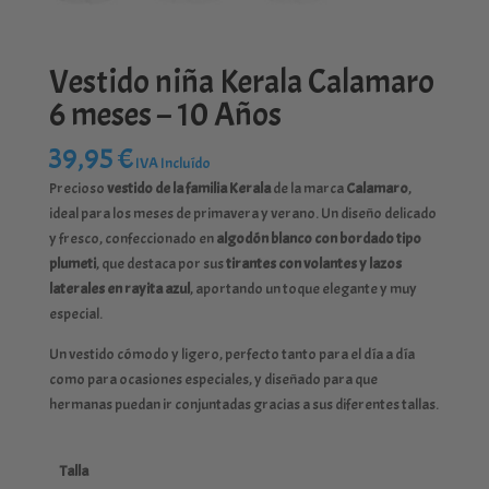
Vestido niña Kerala Calamaro
6 meses – 10 Años
39,95
€
IVA Incluído
Precioso
vestido de la familia Kerala
de la marca
Calamaro
,
ideal para los meses de primavera y verano. Un diseño delicado
y fresco, confeccionado en
algodón blanco con bordado tipo
plumeti
, que destaca por sus
tirantes con volantes y lazos
laterales en rayita azul
, aportando un toque elegante y muy
especial.
Un vestido cómodo y ligero, perfecto tanto para el día a día
como para ocasiones especiales, y diseñado para que
hermanas puedan ir conjuntadas gracias a sus diferentes tallas.
Talla