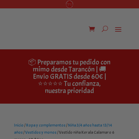
📦 Preparamos tu pedido con
mimo desde Tarancón | 🚚
Envío GRATIS desde 60€ |
⭐⭐⭐⭐⭐ Tu confianza,
nuestra prioridad
Inicio
/
Ropa y complementos
/
Niña 3/4 años hasta 13/14
años
/
Vestidos y monos
/ Vestido niña Kerala Calamaro 6