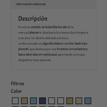
Información adicional
Descripción
Precioso
vestido de la familia Kerala
de la
marca
Calamaro
, ideal para los meses de primavera
y verano. Un diseño delicado y fresco,
confeccionado en
algodón blanco con bordado tipo
plumeti
, que destaca por sus
tirantes con volantes y
lazos laterales en rayita azul
, aportando un toque
elegante y muy especial.
FIltros
Color