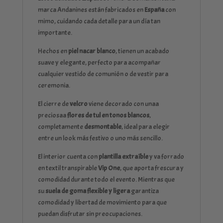
marca Andanines están fabricados en
España
con
mimo, cuidando cada detalle para un día tan
importante.
Hechos en
piel nacar blanco
, tienen un acabado
suave y elegante, perfecto para acompañar
cualquier vestido de comunión o de vestir para
ceremonia.
El cierre de
velcro
viene decorado con unaa
preciosaa
flores de tul en tonos blancos
,
completamente
desmontable
, ideal para elegir
entre un look más festivo o uno más sencillo.
El interior cuenta con
plantilla extraíble
y va forrado
en textil transpirable
Vip One
, que aporta frescura y
comodidad durante todo el evento. Mientras que
su
suela de goma flexible y ligera
garantiza
comodidad y libertad de movimiento para que
puedan disfrutar sin preocupaciones.