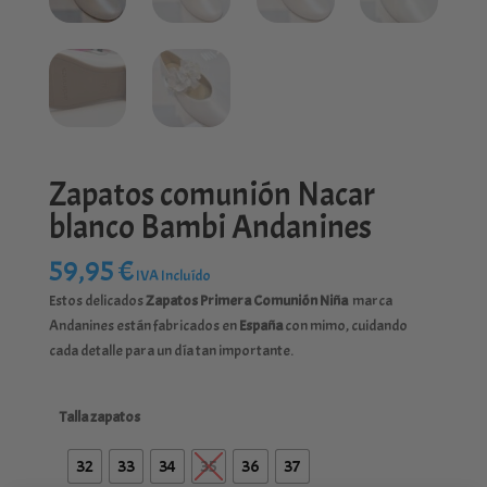
Zapatos comunión Nacar
blanco Bambi Andanines
59,95
€
IVA Incluído
Estos delicados
Zapatos Primera Comunión Niña
marca
Andanines están fabricados en
España
con mimo, cuidando
cada detalle para un día tan importante.
Talla zapatos
32
33
34
35
36
37