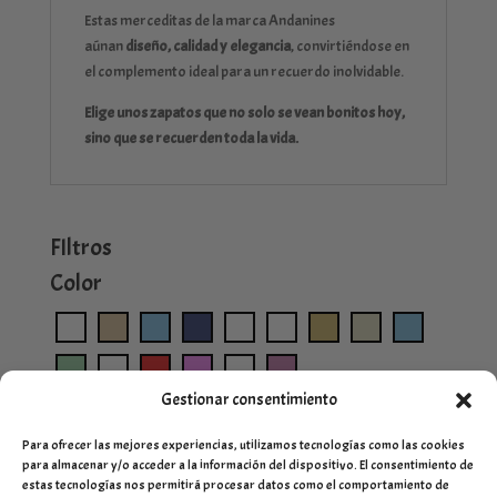
Estas merceditas de la marca Andanines
aúnan
diseño, calidad y elegancia
, convirtiéndose en
el complemento ideal para un recuerdo inolvidable.
Elige unos zapatos que no solo se vean bonitos hoy,
sino que se recuerden toda la vida.
FIltros
Color
Gestionar consentimiento
Para ofrecer las mejores experiencias, utilizamos tecnologías como las cookies
para almacenar y/o acceder a la información del dispositivo. El consentimiento de
estas tecnologías nos permitirá procesar datos como el comportamiento de