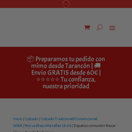
📦 Preparamos tu pedido con
mimo desde Tarancón | 🚚
Envío GRATIS desde 60€ |
⭐⭐⭐⭐⭐ Tu confianza,
nuestra prioridad
Inicio
/
Calzado
/
Calzado Tradicional/Convencional
NIÑA
/
Merceditas niña tallas 18-38
/ Zapatos comunión Nacar