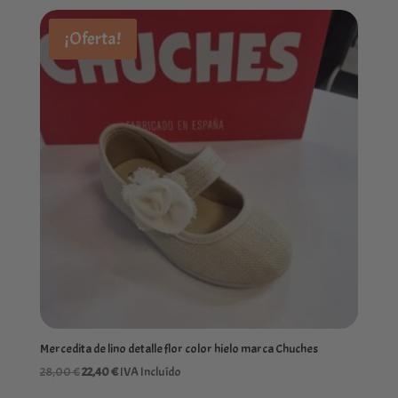
precios:
desde
¡Oferta!
22,40 €
hasta
24,00 €
Mercedita de lino detalle flor color hielo marca Chuches
El
El
28,00
€
22,40
€
IVA Incluído
precio
precio