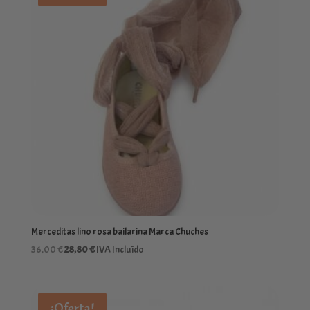
hasta
30,40 €
Merceditas lino rosa bailarina Marca Chuches
El
El
36,00
€
28,80
€
IVA Incluído
precio
precio
original
actual
era:
es:
¡Oferta!