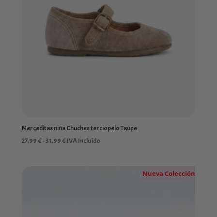
Merceditas niña Chuches terciopelo Taupe
Rango
27,99
€
-
31,99
€
IVA Incluído
de
precios:
Nueva Colección
desde
27,99 €
hasta
31,99 €