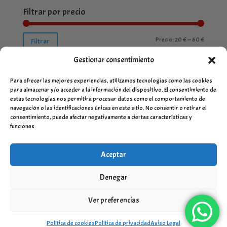
Filtrar por precio
Precio
Precio
Precio:
20 €
—
60 €
Filtrar
mínimo
máximo
Gestionar consentimiento
Para ofrecer las mejores experiencias, utilizamos tecnologías como las cookies
para almacenar y/o acceder a la información del dispositivo. El consentimiento de
estas tecnologías nos permitirá procesar datos como el comportamiento de
navegación o las identificaciones únicas en este sitio. No consentir o retirar el
consentimiento, puede afectar negativamente a ciertas características y
funciones.
Aceptar
Denegar
Ver preferencias
Desarrollado por
Servinet Sistemas y Comunicación SLU
-
Aviso Legal
-
Términos y condiciones
-
Política de envio y
devoluciones
Política de cookies
Política de privacidad
Aviso Legal