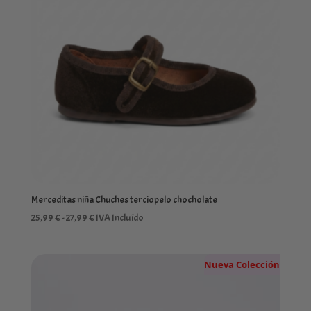
Merceditas niña Chuches terciopelo chocholate
Rango
25,99
€
-
27,99
€
IVA Incluído
de
precios:
Nueva Colección
desde
25,99 €
hasta