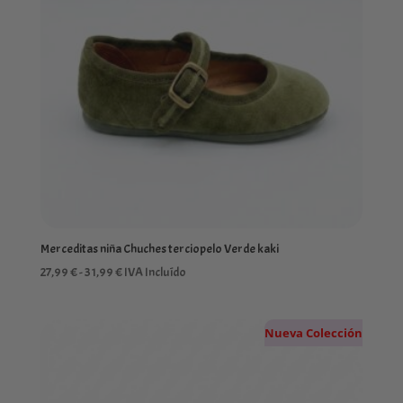
Merceditas niña Chuches terciopelo Verde kaki
Rango
27,99
€
-
31,99
€
IVA Incluído
de
precios:
Nueva Colección
desde
27,99 €
hasta
31,99 €