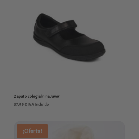
27,99 €
Zapato colegial niña Javer
37,99
€
IVA Incluído
¡Oferta!