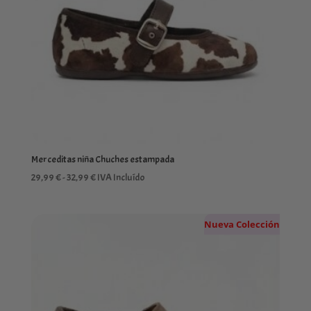
Merceditas niña Chuches estampada
Rango
29,99
€
-
32,99
€
IVA Incluído
de
precios:
Nueva Colección
desde
29,99 €
hasta
32,99 €