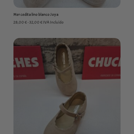
Mercedita lino blanco Joya
Rango
28,00
€
-
32,00
€
IVA Incluído
de
precios:
desde
28,00 €
hasta
32,00 €