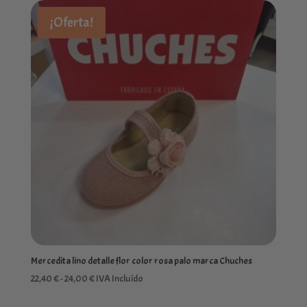
era:
es:
¡Oferta!
32,00 €.
25,60 €.
Mercedita lino detalle flor color rosa palo marca Chuches
Rango
22,40
€
-
24,00
€
IVA Incluído
de