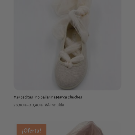
Merceditas lino bailarina Marca Chuches
Rango
28,80
€
-
30,40
€
IVA Incluído
de
precios:
desde
¡Oferta!
28,80 €