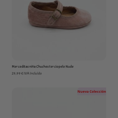
Merceditas niña Chuches terciopelo Nude
29,99
€
IVA Incluído
Nueva Colección