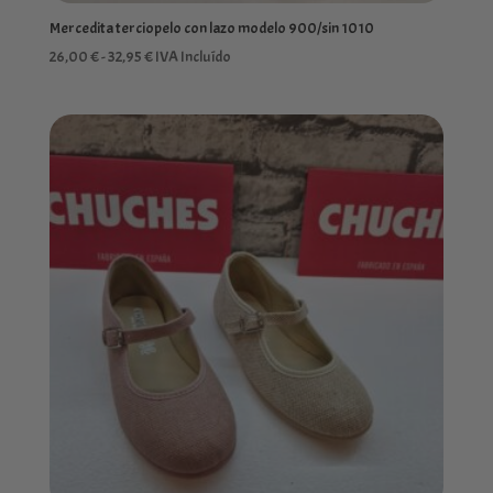
Mercedita terciopelo con lazo modelo 900/sin 1010
Rango
26,00
€
-
32,95
€
IVA Incluído
de
precios:
desde
26,00 €
hasta
32,95 €