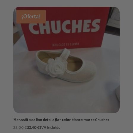
original
actual
era:
es:
¡Oferta!
28,00 €.
22,40 €.
Mercedita de lino detalle flor color blanco marca Chuches
El
El
28,00
€
22,40
€
IVA Incluído