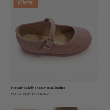
¡Oferta!
22,40 €
hasta
24,00 €
Merceditas de lino rosa Marca Chuches
Rango
22,40
€
-
24,00
€
IVA Incluído
de
precios: