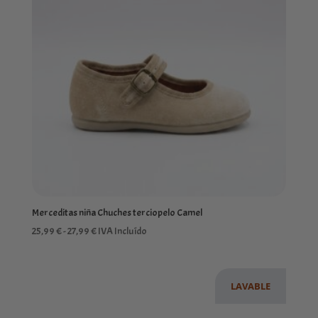
27,99 €
Merceditas niña Chuches terciopelo Camel
Rango
25,99
€
-
27,99
€
IVA Incluído
de
precios:
desde
LAVABLE
25,99 €
hasta