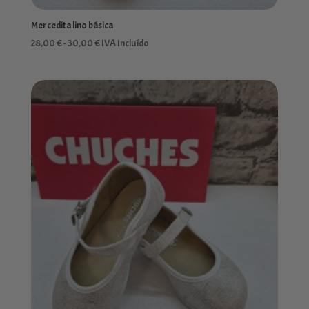
Mercedita lino básica
Rango
28,00
€
-
30,00
€
IVA Incluído
de
precios:
desde
28,00 €
hasta
30,00 €