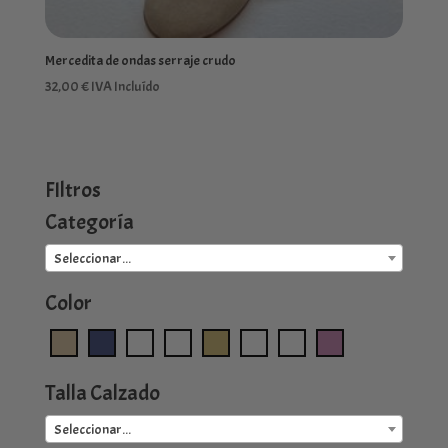
Mercedita de ondas serraje crudo
32,00
€
IVA Incluído
FIltros
Categoría
Seleccionar...
Color
Talla Calzado
Seleccionar...