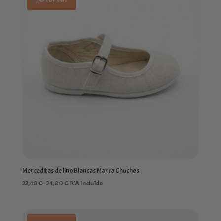
36,00 €.
28,80 €.
Merceditas de lino Blancas Marca Chuches
Rango
22,40
€
-
24,00
€
IVA Incluído
de
precios:
desde