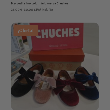
Mercedita lino color hielo marca Chuches
Rango
28,00
€
-
30,00
€
IVA Incluído
de
precios:
desde
¡Oferta!
28,00 €
hasta
30,00 €