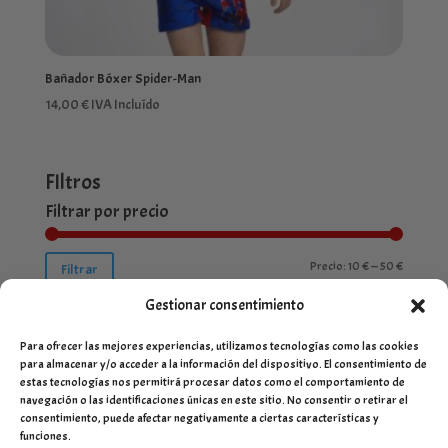
Bañador Bóxer Spider-Man
14,00
€
IVA Incluído
FIltros
Filtrar por precio
Precio
Precio
Precio:
10 €
—
50 €
Filtrar
mínimo
máximo
Gestionar consentimiento
Para ofrecer las mejores experiencias, utilizamos tecnologías como las cookies
para almacenar y/o acceder a la información del dispositivo. El consentimiento de
estas tecnologías nos permitirá procesar datos como el comportamiento de
navegación o las identificaciones únicas en este sitio. No consentir o retirar el
consentimiento, puede afectar negativamente a ciertas características y
funciones.