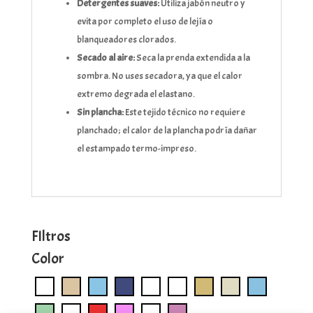
Detergentes suaves:
Utiliza jabón neutro y
evita por completo el uso de lejía o
blanqueadores clorados.
Secado al aire:
Seca la prenda extendida a la
sombra. No uses secadora, ya que el calor
extremo degrada el elastano.
Sin plancha:
Este tejido técnico no requiere
planchado; el calor de la plancha podría dañar
el estampado termo-impreso.
FIltros
Color