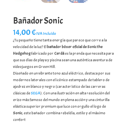
Bañador Sonic
14,00
€
IVA Incluído
¿Tu pequeño tiene tanta energía que parece que corre a la
velocidad de la luz? El
bañador bóxer oficial de Sonic the
Hedgehog
fabricado por
Cerdá
es la prenda que necesita para
que sus días de playa y piscina sean una auténtica aventura de
videojuegos en Green Hill.
Diseñado en un vibrante tono azul eléctrico, destaca por sus
modernos laterales con el icónico estampado de tablero de
ajedrez en blanco y negro (característico de las carreras
clásicas de
SEGA
). Con una ilustración en alta resolución del
erizo más famoso del mundo en plena acción y una cinturilla
elástica superior premium que luce con orgullo el logo de
Sonic
, este bañador combina rebeldía, estilo y el máximo
confort