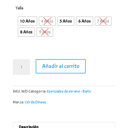
Talla
10 Años
4 Años
5 Años
6 Años
7 Años
8 Años
9 años
Bañador
Añadir al carrito
Sonic
cantidad
SKU:
N/D
Categoría:
Esenciales de verano - Baño
Marca:
Cérda Dinsey
Descripción