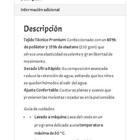
Información adicional
Descripción
Tejido Técnico Premium:
Confeccionado con un
85%
de poliéster y 15% de elastano
(210 gsm) que
ofrece una elasticidad excelente y gran libertad de
movimiento.
Secado Ultra Rápido:
Su composición avanzada
reduce la retención de agua, evitando que los niños
se queden húmedos al salir del agua.
Ajuste Confortable:
Costuras planas y suaves que
previenen las molestas rozaduras en la piel sensible.
Guía de cuidados:
Lavado a máquina:
Lava del revés en un
programa delicado a una
temperatura
máxima de 30 °C
.