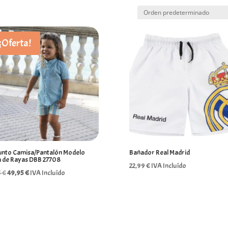
¡Oferta!
unto Camisa/Pantalón Modelo
Bañador Real Madrid
a de Rayas DBB 27708
22,99
€
IVA Incluído
El
El
5
€
49,95
€
IVA Incluído
precio
precio
original
actual
era:
es:
54,95 €.
49,95 €.