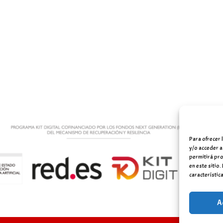
Para ofrecer 
y/o acceder a
permitirá pro
en este sitio
característica
A