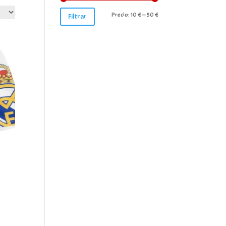
Precio
Precio
Precio:
10 €
—
50 €
Filtrar
mínimo
máximo