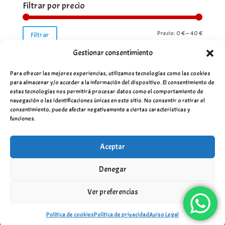
Filtrar por precio
Precio
Precio
Precio:
0 €
—
40 €
Filtrar
mínimo
máximo
Gestionar consentimiento
Para ofrecer las mejores experiencias, utilizamos tecnologías como las cookies
para almacenar y/o acceder a la información del dispositivo. El consentimiento de
estas tecnologías nos permitirá procesar datos como el comportamiento de
navegación o las identificaciones únicas en este sitio. No consentir o retirar el
consentimiento, puede afectar negativamente a ciertas características y
funciones.
Aceptar
Denegar
Ver preferencias
Desarrollado por
Servinet Sistemas y Comunicación SLU
-
Aviso Legal
-
Términos y condiciones
-
Política de envio y
Política de cookies
Política de privacidad
Aviso Legal
devoluciones