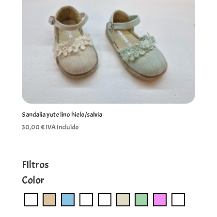
Sandalia yute lino hielo/salvia
30,00
€
IVA Incluído
FIltros
Color