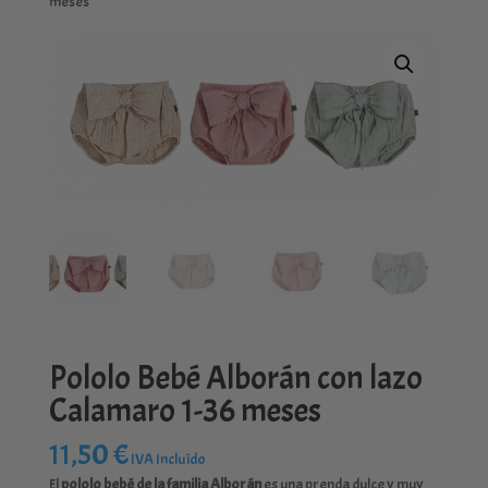
meses
Pololo Bebé Alborán con lazo
Calamaro 1-36 meses
11,50
€
IVA Incluído
El
pololo bebé de la familia Alborán
es una prenda dulce y muy