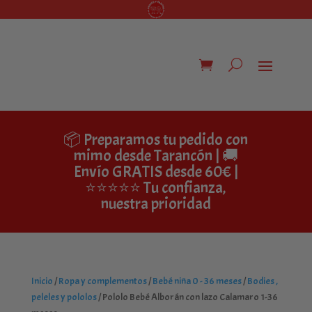
📦 Preparamos tu pedido con
mimo desde Tarancón | 🚚
Envío GRATIS desde 60€ |
⭐⭐⭐⭐⭐ Tu confianza,
nuestra prioridad
Inicio
/
Ropa y complementos
/
Bebé niña 0 - 36 meses
/
Bodies ,
peleles y pololos
/ Pololo Bebé Alborán con lazo Calamaro 1-36