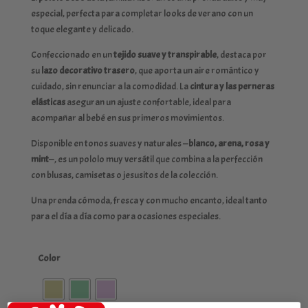
especial, perfecta para completar looks de verano con un
toque elegante y delicado.
Confeccionado en un
tejido suave y transpirable
, destaca por
su
lazo decorativo trasero
, que aporta un aire romántico y
cuidado, sin renunciar a la comodidad. La
cintura y las perneras
elásticas
aseguran un ajuste confortable, ideal para
acompañar al bebé en sus primeros movimientos.
Disponible en tonos suaves y naturales —
blanco, arena, rosa y
mint
—, es un pololo muy versátil que combina a la perfección
con blusas, camisetas o jesusitos de la colección.
Una prenda cómoda, fresca y con mucho encanto, ideal tanto
para el día a día como para ocasiones especiales.
Color