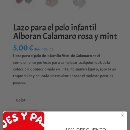
Lazo para el pelo infantil
Alboran Calamaro rosa y mint
5,00
€
IVA Incluído
l
lazo para el pelo de la familia Atari de Calamaro
es el
complemento perfecto para completar cualquier look de la
colección. Confeccionado en un tejido suave y ligero, aporta un
toque dulce y delicado sin resultar pesado ni molesto para las
peques.
Color
10% DESCUENTO