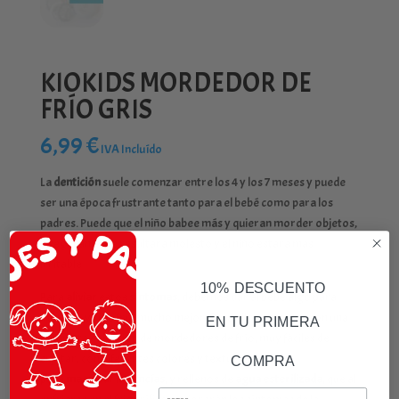
KIOKIDS MORDEDOR DE
FRÍO GRIS
6,99
€
IVA Incluído
La
dentición
suele comenzar entre los 4 y los 7 meses y puede
ser una época frustrante tanto para el bebé como para los
padres. Puede que el niño babee más y quieran morder objetos,
y seguramente resultará molesto y el niño estará más
irritable.
10% DESCUENTO
Para
aliviar
estos
síntomas
, debemos dar al bebé algo para
morder, y si es frío mucho mejor. Para ello contamos con una
EN TU PRIMERA
completa colección de mordedores de frío, muy fáciles de
sujetar, con diferentes colores y texturas
COMPRA
para
masajear
las
encías
, y rellenos de
agua esterilizada
, que al
Email