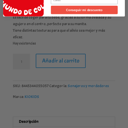
enfriarse en el frigorífico, mejorarán los síntomas de la
dentición de tu bebé.
Conseguir mi descuento
Es fácil de coger para tu bebé, gracias a su forma ovalada y su
agujero en el centro, perfecto para su manita.
Tiene distintas texturas para que el alivio sea mejor y más
eficaz.
Hay existencias
KIOKIDS
Añadir al carrito
MORDEDOR
DE
FRÍO
GRIS
SKU:
8445344055057
Categoría:
Sonajeros y mordedores
cantidad
Marca:
KIOKIDS
Descripción