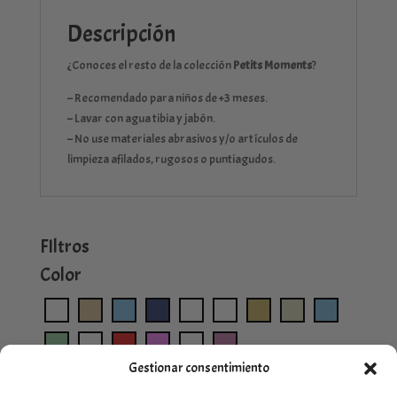
Descripción
¿Conoces el resto de la colección
Petits Moments
?
– Recomendado para niños de +3 meses.
– Lavar con agua tibia y jabón.
– No use materiales abrasivos y/o artículos de
limpieza afilados, rugosos o puntiagudos.
FIltros
Color
Gestionar consentimiento