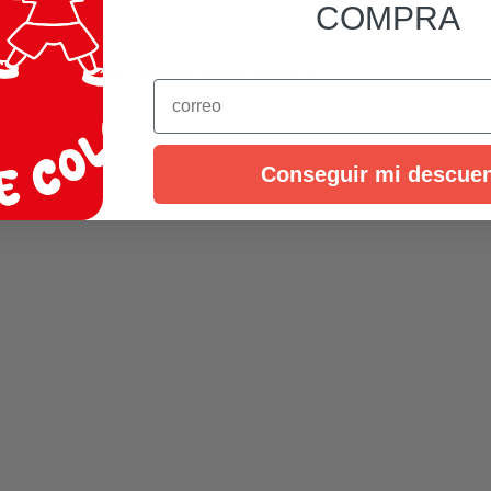
COMPRA
PELUCHE
CONEJO
15cm
SKU:
8445344053206
Categoría:
Sonajeros y mordedores
Email
cantidad
Conseguir mi descue