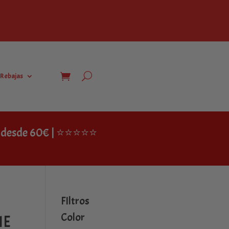
Rebajas
IS desde 60€ | ⭐⭐⭐⭐⭐
FIltros
Color
HE