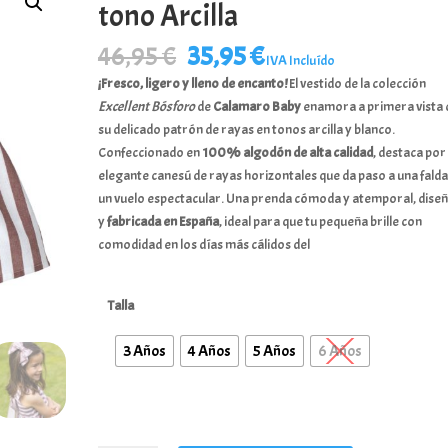
tono Arcilla
El
El
46,95
€
35,95
€
IVA Incluído
precio
precio
¡Fresco, ligero y lleno de encanto!
El vestido de la colección
original
actual
Excellent Bósforo
de
Calamaro Baby
enamora a primera vista 
era:
es:
su delicado patrón de rayas en tonos arcilla y blanco.
46,95 €.
35,95 €.
Confeccionado en
100% algodón de alta calidad
, destaca por
elegante canesú de rayas horizontales que da paso a una fald
un vuelo espectacular. Una prenda cómoda y atemporal, dise
y
fabricada en España
, ideal para que tu pequeña brille con
comodidad en los días más cálidos del
Talla
3 Años
4 Años
5 Años
6 Años