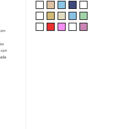
con
 su
a con
ñada