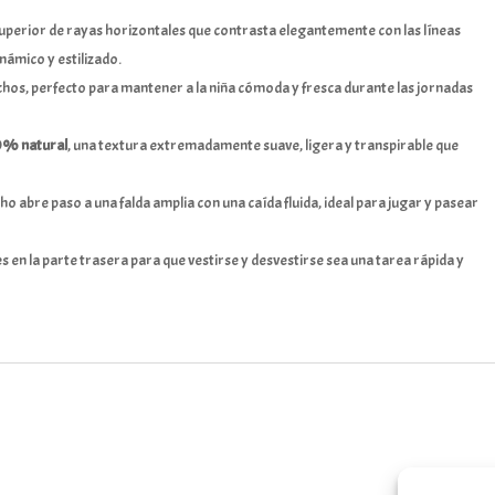
uperior de rayas horizontales que contrasta elegantemente con las líneas
inámico y estilizado.
chos, perfecto para mantener a la niña cómoda y fresca durante las jornadas
0% natural
, una textura extremadamente suave, ligera y transpirable que
cho abre paso a una falda amplia con una caída fluida, ideal para jugar y pasear
 en la parte trasera para que vestirse y desvestirse sea una tarea rápida y