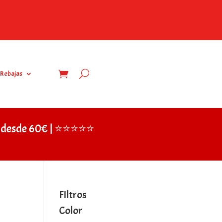
Rebajas
IS desde 60€ | ⭐⭐⭐⭐⭐
FIltros
Color