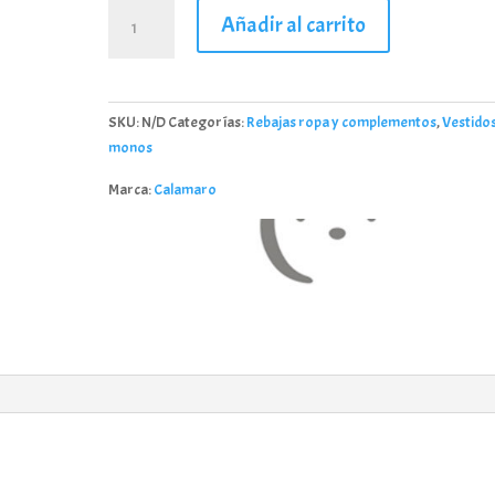
Vestido
Añadir al carrito
Excellent
Bósforo
en
tono
SKU:
N/D
Categorías:
Rebajas ropa y complementos
,
Vestidos
Arcilla
monos
cantidad
Marca:
Calamaro