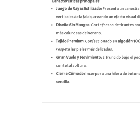
Características principales:
Juego de Rayas Estilizado:
Presenta un canesú s
verticales de la falda, creando un efecto visual d
Diseño Sin Mangas:
Corte fresco de tirantes an
más calurosas del verano.
Tejido Premium:
Confeccionado en
algodón 10
respeta las pieles más delicadas.
Gran Vuelo y Movimiento:
El fruncido bajo el pe
con total soltura.
Cierre Cómodo:
Incorpora una hilera de botones
sencilla.