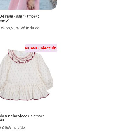
i De Pana Rosa “Pampero
maro”
Rango
9
€
-
39,99
€
IVA Incluído
de
precios:
Nueva Colección
desde
32,99 €
hasta
39,99 €
ido Niña bordado Calamaro
as
9
€
IVA Incluído