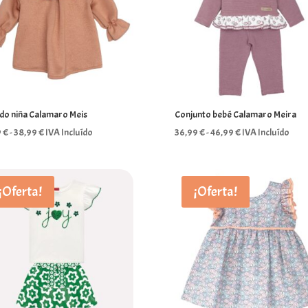
ido niña Calamaro Meis
Conjunto bebé Calamaro Meira
Rango
Rango
9
€
-
38,99
€
IVA Incluído
36,99
€
-
46,99
€
IVA Incluído
de
de
precios:
precios:
desde
desde
¡Oferta!
¡Oferta!
32,99 €
36,99 €
hasta
hasta
38,99 €
46,99 €