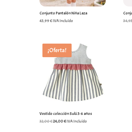
Conjunto Pantalón Niña Laza
Conju
43,99
€
IVA Incluído
34,9
¡Oferta!
Vestido colección Sulú 3-6 años
El
El
32,00
€
24,00
€
IVA Incluído
precio
precio