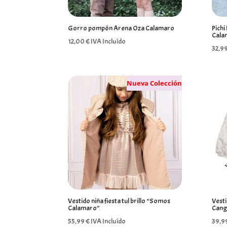
Gorro pompón Arena Oza Calamaro
Pich
Cala
12,00
€
IVA Incluído
32,9
Nueva Colección
Vestido niña fiesta tul brillo “Somos
Vest
Calamaro”
Cang
55,99
€
IVA Incluído
39,9