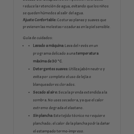
reduce la retención de agua, evitando que los niños
se queden húmedos al salir del agua.
Ajuste Confortable:
Costuras planas y suaves que
previenen las molestas rozaduras en la piel sensible.
Guía de cuidados:
Lavado a máquina:
Lava del revés en un
programa delicado a una
temperatura
máxima de 30 °C
.
Detergentes suaves:
Utiliza jabón neutro y
evita por completo el uso de lejía o
blanqueadores clorados.
Secado al aire:
Seca la prenda extendida a la
sombra. No uses secadora, ya que el calor
extremo degrada el elastano.
Sin plancha:
Este tejido técnico no requiere
planchado; el calor de la plancha podría dañar
el estampado termo-impreso.