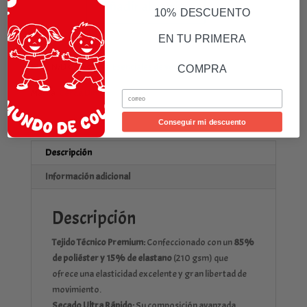
Añadir al carrito
10% DESCUENTO
Real
Madrid
EN TU PRIMERA
cantidad
SKU:
N/D
Categoría:
Esenciales de verano - Baño
COMPRA
Marca:
Cérda Dinsey
Email
Conseguir mi descuento
Descripción
Información adicional
Descripción
Tejido Técnico Premium:
Confeccionado con un
85%
de poliéster y 15% de elastano
(210 gsm) que
ofrece una elasticidad excelente y gran libertad de
movimiento.
Secado Ultra Rápido:
Su composición avanzada