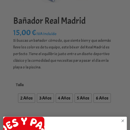
Bañador Real Madrid
15,00
€
IVA Incluído
Si buscas un bañador cómodo, que siente bien y que además
lleve los colores de tu equipo, este bóxer del Real Madrid es
perfecto. Tiene el equilibrio justo entre un diseño deportivo
clásico y la comodidad que necesitas para pasar el día en la
playa o la piscina.
Talla
2 Años
3 Años
4 Años
5 Años
6 Años
Bañador