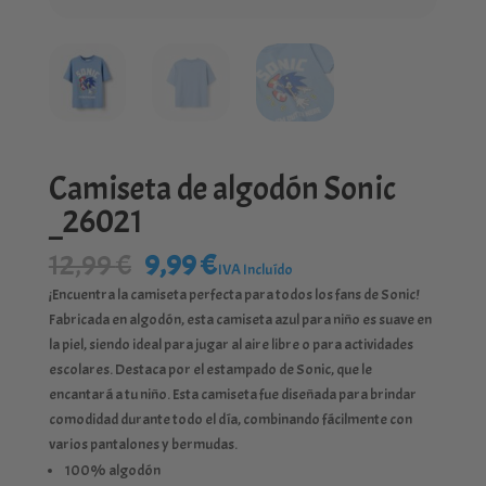
Camiseta de algodón Sonic
_26021
El
El
12,99
€
9,99
€
IVA Incluído
precio
precio
¡Encuentra la camiseta perfecta para todos los fans de Sonic!
original
actual
Fabricada en algodón, esta camiseta azul para niño es suave en
era:
es:
la piel, siendo ideal para jugar al aire libre o para actividades
12,99 €.
9,99 €.
escolares. Destaca por el estampado de Sonic, que le
encantará a tu niño. Esta camiseta fue diseñada para brindar
comodidad durante todo el día, combinando fácilmente con
varios pantalones y bermudas.
100% algodón