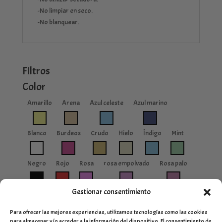
-No limpiar en seco.
-No blanquear.
FIltros
Color
Amarillo
Arena
Azul celeste
Azul marino
Blanco
Burdeos
Crudo
Hielo
Índigo
Mint
Negro
Rojo
Rosa
rosa empolvado
Rosa palo
Gestionar consentimiento
Para ofrecer las mejores experiencias, utilizamos tecnologías como las cookies
para almacenar y/o acceder a la información del dispositivo. El consentimiento de