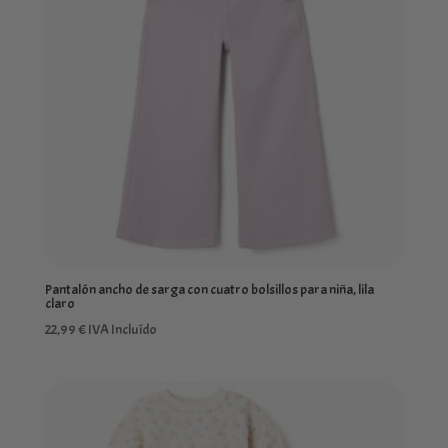
Pantalón ancho de sarga con cuatro bolsillos para niña, lila
claro
22,99
€
IVA Incluído