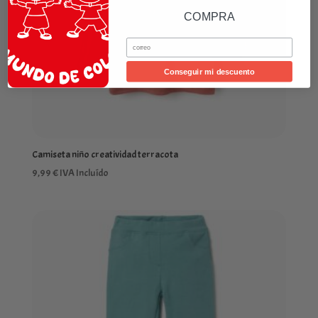
COMPRA
Email
Conseguir mi descuento
Camiseta niño creatividad terracota
9,99
€
IVA Incluído