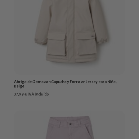
Abrigo de Goma con Capucha y Forro en Jersey para Niño,
Beige
37,99
€
IVA Incluído