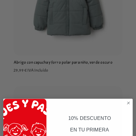
Abrigo con capucha y forro polar para niño, verde oscuro
29,99
€
IVA Incluído
10% DESCUENTO
EN TU PRIMERA