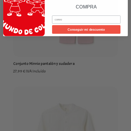
COMPRA
Email
Conseguir mi descuento
Conjunto Minnie pantalón y sudadera
27,99
€
IVA Incluído