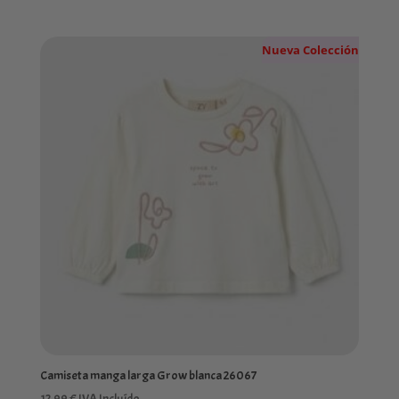
Nueva Colección
Camiseta manga larga Grow blanca 26067
12,99
€
IVA Incluído