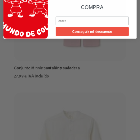
COMPRA
Email
Conseguir mi descuento
Conjunto Minnie pantalón y sudadera
27,99
€
IVA Incluído