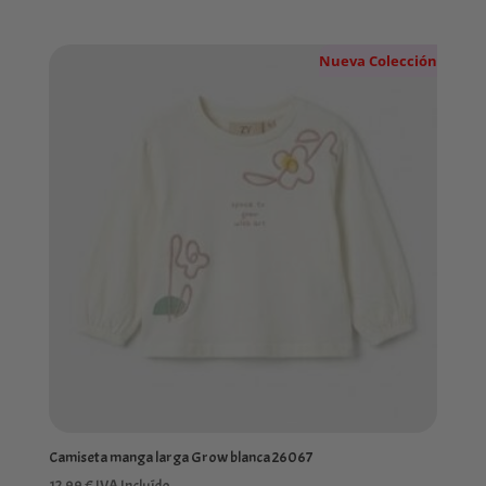
Nueva Colección
Camiseta manga larga Grow blanca 26067
12,99
€
IVA Incluído