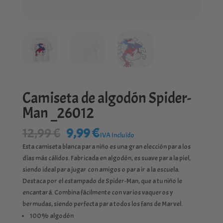
Camiseta de algodón Spider-
Man _26012
El
El
12,99
€
9,99
€
IVA Incluído
precio
precio
Esta camiseta blanca para niño es una gran elección para los
original
actual
días más cálidos. Fabricada en algodón, es suave para la piel,
era:
es:
siendo ideal para jugar con amigos o para ir a la escuela.
12,99 €.
9,99 €.
Destaca por el estampado de Spider-Man, que a tu niño le
encantará. Combina fácilmente con varios vaqueros y
bermudas, siendo perfecta para todos los fans de Marvel.
100% algodón