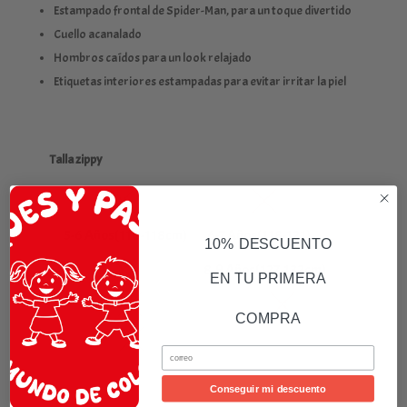
Estampado frontal de Spider-Man, para un toque divertido
Cuello acanalado
Hombros caídos para un look relajado
Etiquetas interiores estampadas para evitar irritar la piel
Talla zippy
3-4 Años(95-103cm)
4-5 Años(103-110cm)
5-6 Años(110-118cm)
6-7 Años(118-121)
10% DESCUENTO
7-8 Años(121-127cm)
8-9 Años(127-132cm)
EN TU PRIMERA
9-10 Años(132-138cm)
11-12 Años(143-152cm)
COMPRA
13-14 Años(156-163cm)
Email
Conseguir mi descuento