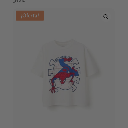
_26012
¡Oferta!