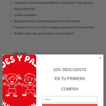
Camiseta con estampado delantero de Spider-Man, para un
toque divertido
Cuello acanalado
Etiqueta interior estampada para no irritar la piel
Pantalón corto con cintura elástica, ajustable con un cordón
Bolsillos laterales, para mayor funcionalidad
Talla zippy
3-4 Años(95-103cm)
4-5 Años(103-110cm)
10% DESCUENTO
5-6 Años(110-118cm)
6-7 Años(118-121)
EN TU PRIMERA
7-8 Años(121-127cm)
8-9 Años(127-132cm)
COMPRA
9-10 Años(132-138cm)
11-12 Años(143-152cm)
Email
13-14 Años(156-163cm)