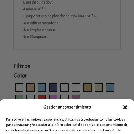
Guía de cuidados:
-Lavar a 30ºC.
-Temperatura de planchado máximo 150ºC.
-No utilizar secadora.
-No limpiar en seco.
-No blanquear.
FIltros
Color
Gestionar consentimiento
Para ofrecer las mejores experiencias, utilizamos tecnologías como las cookies
para almacenar y/o acceder a la información del dispositivo. El consentimiento de
estas tecnologías nos permitirá procesar datos como el comportamiento de