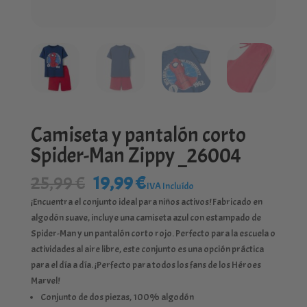
Camiseta y pantalón corto
Spider-Man Zippy _26004
El
El
25,99
€
19,99
€
IVA Incluído
precio
precio
¡Encuentra el conjunto ideal para niños activos! Fabricado en
original
actual
algodón suave, incluye una camiseta azul con estampado de
era:
es:
Spider-Man y un pantalón corto rojo. Perfecto para la escuela o
25,99 €.
19,99 €.
actividades al aire libre, este conjunto es una opción práctica
para el día a día. ¡Perfecto para todos los fans de los Héroes
Marvel!
Conjunto de dos piezas, 100% algodón