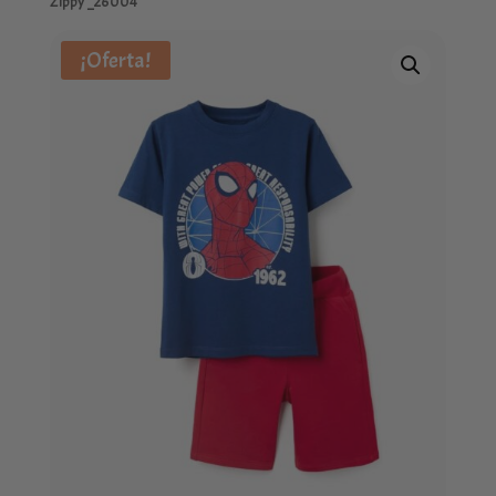
Zippy _26004
¡Oferta!