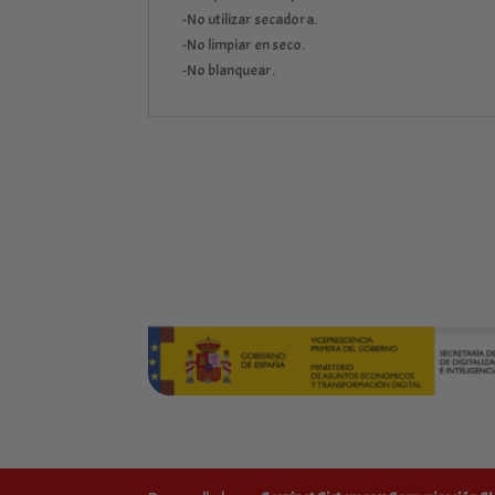
-No utilizar secadora.
-No limpiar en seco.
-No blanquear.