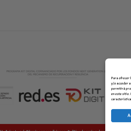
Para ofrecer 
y/o acceder a
permitirá pro
en este sitio
característica
A