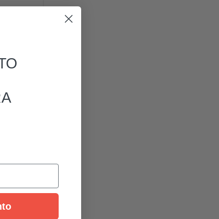
TO
RA
nto