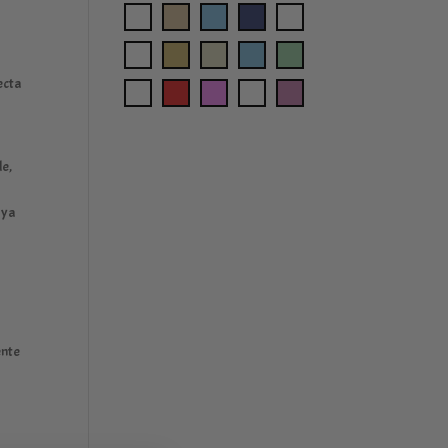
ecta
de,
 ya
ente