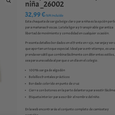
niña _26002
32,99
€
IVA Incluído
Esta chaqueta de sarga beige claro para niña es la opción perf
para mañanas frescas. La tela ligera y transpirable garantiza
libertad de movimiento y comodidad en cualquier ocasión.
Presenta detalles bordados en el frente en rojo, naranja y ver
que aportan un toque especial. Ideal para entretiempo, es una
prenda versátil que combina fácilmente con diferentes estilos,
sea para una salida al parque o un día en el colegio.
100% sarga de algodón
Bolsillos frontales prácticos
Bordado colorido en punto de cruz
Cierre con botones en la parte delantera para vestir fácilm
Etiqueta interior para escribir el nombre del niño.
En la web encontrarás el conjunto completo de camiseta y