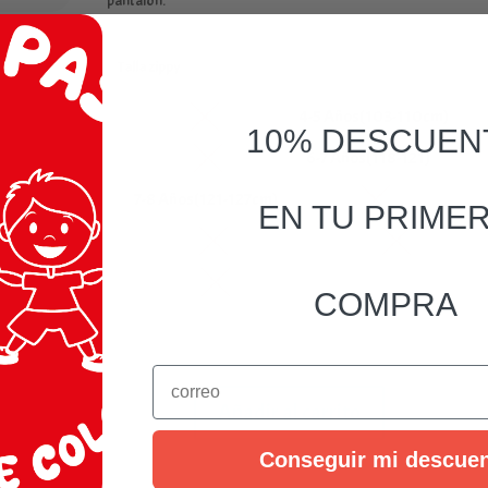
pantalón.
Talla zippy
3-4 Años(95-103cm)
4-5 Años(103-110cm)
10% DESCUEN
5-6 Años(110-118cm)
6-7 Años(118-121)
7-8 Años(121-127cm)
8-9 Años(127-132cm)
EN TU PRIME
9-10 Años(132-138cm)
11-12 Años(143-152cm)
13-14 Años(156-163cm)
COMPRA
Email
Chaqueta
Añadir al carrito
con
bordado
Conseguir mi descue
para