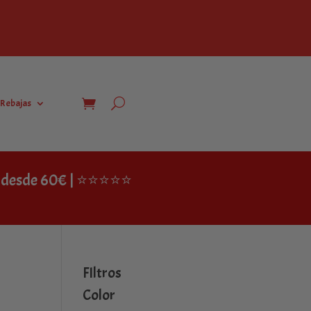
Rebajas
IS desde 60€ | ⭐⭐⭐⭐⭐
FIltros
Color