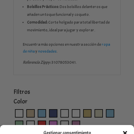
Bolsillos Prácticos:
Dos bolsillos delanteros que
añaden un toque funcional y coqueto.
Comodidad:
Corte holgado para total libertad de
movimiento, ideal para jugar y explorar.
Encuentra más opciones en nuestra sección de
ropa
de niña
y
novedades
.
Referencia Zippy:
31078053041.
FIltros
Color
Gestionar consentimiento