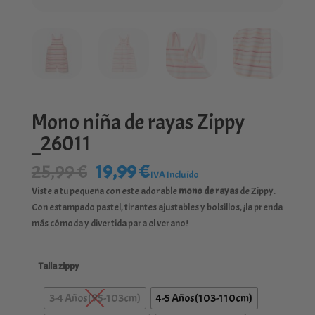
Mono niña de rayas Zippy
_26011
El
El
25,99
€
19,99
€
IVA Incluído
precio
precio
Viste a tu pequeña con este adorable
mono de rayas
de Zippy.
original
actual
Con estampado pastel, tirantes ajustables y bolsillos, ¡la prenda
era:
es:
más cómoda y divertida para el verano!
25,99 €.
19,99 €.
Talla zippy
3-4 Años(95-103cm)
4-5 Años(103-110cm)