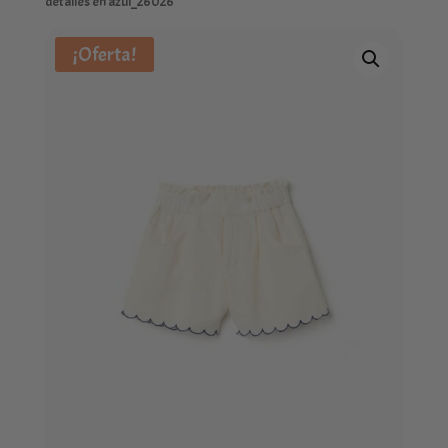
detalles en azul_26026
¡Oferta!