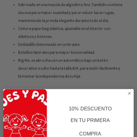
Fabricado en una mezcla de algodón y lino. También contiene
viscosa para mayor suavidad y para reducir las arrugas,
manteniendo la prenda elegante durante todo el día.
Cintura paperbag elástica, ajustable en el interior con
elásticos y botones.
Dobladillo festoneado en contraste.
Bolsillos laterales para mayor funcionalidad.
Big Me: se abrocha con un automático bajo un botón
decorativo oculto hasta la talla 8/9, para vestir fácilmente y
fomentar la independencia de tu hija.
Talla zippy
10% DESCUENTO
3-4 Años(95-103cm)
4-5 Años(103-110cm)
EN TU PRIMERA
5-6 Años(110-118cm)
6-7 Años(118-121)
COMPRA