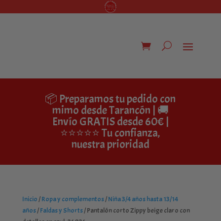
📦 Preparamos tu pedido con
mimo desde Tarancón | 🚚
Envío GRATIS desde 60€ |
⭐⭐⭐⭐⭐ Tu confianza,
nuestra prioridad
Inicio
/
Ropa y complementos
/
Niña 3/4 años hasta 13/14
años
/
Faldas y Shorts
/ Pantalón corto Zippy beige claro con