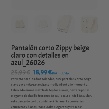
Pantalón corto Zippy beige
claro con detalles en
azul_26026
El
El
25,99
€
18,99
€
IVA Incluído
precio
precio
Perfecto para los días soleados, este pantalón corto beige
original
actual
claro para niña garantiza comodidad en todo momento.
era:
es:
Fabricado en una mezcla de tejidos suaves, destaca por el
25,99 €.
18,99 €.
elegante dobladillo festoneado azul oscuro. Fácil de cuidar,
este pantalón corto combinará fácilmente con varias
camisetas y blusas, ¡para looks elegantes y frescos!