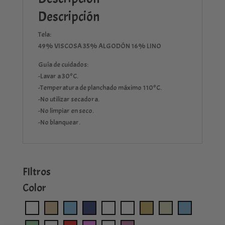
Descripción
Tela:
49% VISCOSA 35% ALGODÓN 16% LINO
Guía de cuidados:
-Lavar a 30ºC.
-Temperatura de planchado máximo 110ºC.
-No utilizar secadora.
-No limpiar en seco.
-No blanquear.
FIltros
Color