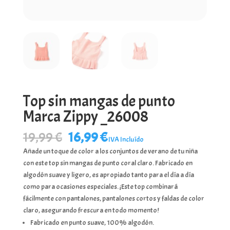
Top sin mangas de punto
Marca Zippy _26008
El
El
19,99
€
16,99
€
IVA Incluído
precio
precio
Añade un toque de color a los conjuntos de verano de tu niña
original
actual
con este top sin mangas de punto coral claro. Fabricado en
era:
es:
algodón suave y ligero, es apropiado tanto para el día a día
19,99 €.
16,99 €.
como para ocasiones especiales. ¡Este top combinará
fácilmente con pantalones, pantalones cortos y faldas de color
claro, asegurando frescura en todo momento!
Fabricado en punto suave, 100% algodón.