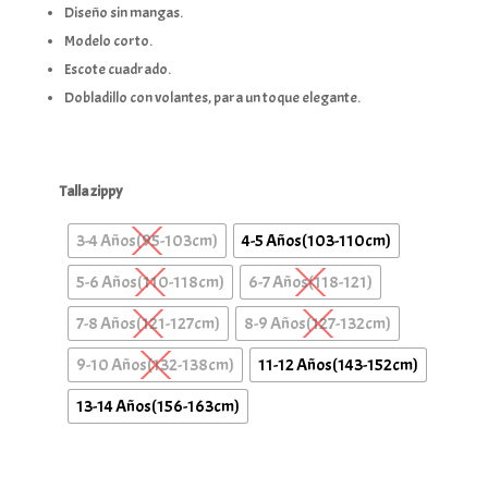
Diseño sin mangas.
Modelo corto.
Escote cuadrado.
Dobladillo con volantes, para un toque elegante.
Talla zippy
3-4 Años(95-103cm)
4-5 Años(103-110cm)
5-6 Años(110-118cm)
6-7 Años(118-121)
7-8 Años(121-127cm)
8-9 Años(127-132cm)
9-10 Años(132-138cm)
11-12 Años(143-152cm)
13-14 Años(156-163cm)