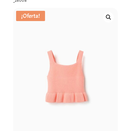
_26008
¡Oferta!