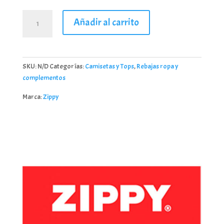
Top
Añadir al carrito
sin
mangas
de
punto
SKU:
N/D
Categorías:
Camisetas y Tops
,
Rebajas ropa y
Marca
complementos
Zippy
_26008
Marca:
Zippy
cantidad